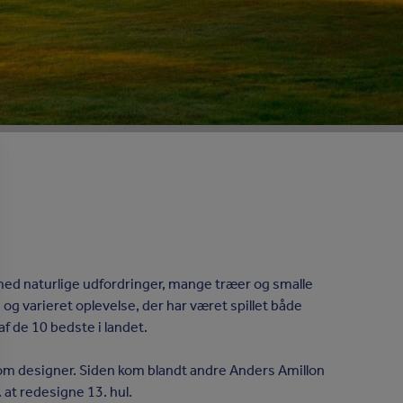
med naturlige udfordringer, mange træer og smalle
g varieret oplevelse, der har været spillet både
f de 10 bedste i landet.
om designer. Siden kom blandt andre Anders Amillon
 at redesigne 13. hul.