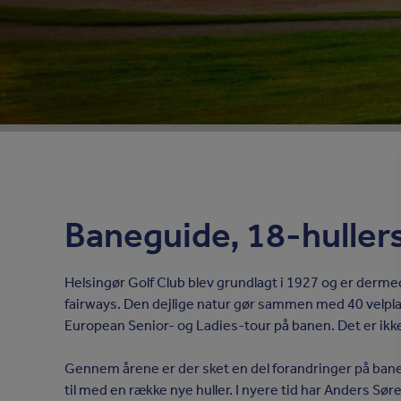
Baneguide, 18-hulle
Helsingør Golf Club blev grundlagt i 1927 og er derm
fairways. Den dejlige natur gør sammen med 40 velplac
European Senior- og Ladies-tour på banen. Det er ikke
Gennem årene er der sket en del forandringer på bane
til med en række nye huller. I nyere tid har Anders Søre