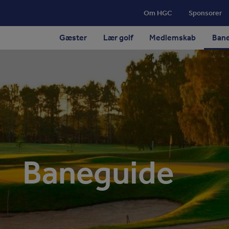
Om HGC
Sponsorer
Gæster
Lær golf
Medlemskab
Ban
Baneguide