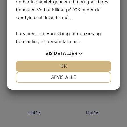
de har indsamlet gennem din brug af deres
tjenester. Ved at klikke på 'OK' giver du
samtykke til disse formål.
Læs mere om vores brug af cookies og
behandling af persondata
her
.
VIS
DETALJER
Hul 3
Hul 4
JA
NEJ
OK
JA
NEJ
NØDVENDIGE
PRÆFERENCER
AFVIS ALLE
Hul 9
Hul 10
JA
NEJ
JA
NEJ
MARKETING
STATISTIK
Hul 15
Hul 16