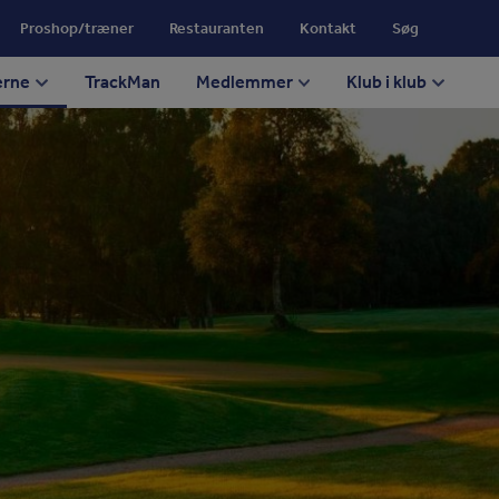
Proshop/træner
Restauranten
Kontakt
Søg
erne
TrackMan
Medlemmer
Klub i klub