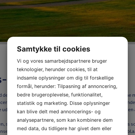
Samtykke til cookies
Vi og vores samarbejdspartnere bruger
teknologier, herunder cookies, til at
rs-banen
indsamle oplysninger om dig til forskellige
formål, herunder: Tilpasning af annoncering,
bedre brugeroplevelse, funktionalitet,
ed den 4. ældste golfklub i Danmark. Banen er en smuk parkbane 
erede bunkers og en del søer og åer en runde til en spændende o
statistik og marketing. Disse oplysninger
 uden grund, at banen i Helsingør gang på gang er kåret som en a
kan blive delt med annoncerings- og
analysepartnere, som kan kombinere dem
n, som i starten havde den engelske banearkitekt John Harris s
med data, du tidligere har givet dem eller
nsen, tidligere Europa Tour-spiller sat sit præg på banen ved bl.a.