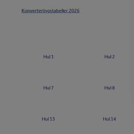
Konverteringstabeller 2026
Hul 1
Hul 2
Hul 7
Hul 8
Hul 13
Hul 14