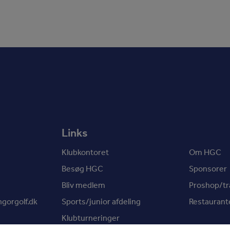
Links
Klubkontoret
Om HGC
Besøg HGC
Sponsorer
Bliv medlem
Proshop/t
gorgolf.dk
Sports/junior afdeling
Restaurant
Klubturneringer