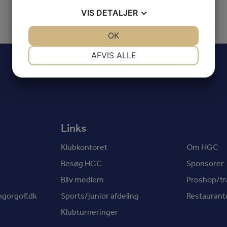
VIS
DETALJER
JA
NEJ
OK
JA
NEJ
NØDVENDIGE
PRÆFERENCER
AFVIS ALLE
JA
NEJ
JA
NEJ
MARKETING
STATISTIK
Links
Klubkontoret
Om HGC
Besøg HGC
Sponsorer
Bliv medlem
Proshop/t
gorgolf.dk
Sports/junior afdeling
Restaurant
Klubturneringer