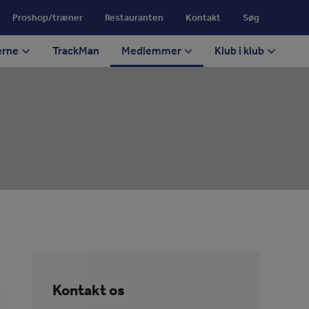
Proshop/træner
Restauranten
Kontakt
Søg
erne
TrackMan
Medlemmer
Klub i klub
Kontakt os