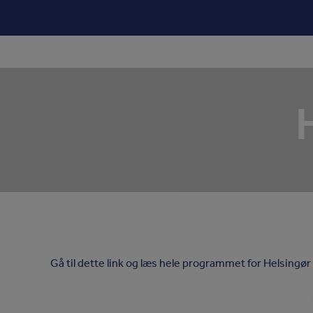
Hop
til
indholdet
Gå til dette link og læs hele programmet for Helsingø