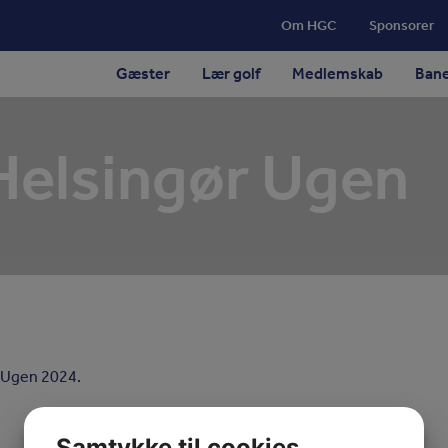
Om HGC
Sponsorer
Gæster
Lær golf
Medlemskab
Ban
Helsingør Ugen
r Ugen 2024.
Samtykke til cookies