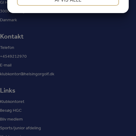
Gl Hellebækvej 73
JA
NEJ
JA
NEJ
3000 Helsingør
MARKETING
STATISTIK
Danmark
Kontakt
Telefon
+4549212970
E-mail
klubkontor@helsingorgolf.dk
Links
Klubkontoret
Besøg HGC
Bliv medlem
Sports/junior afdeling