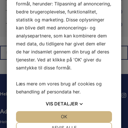
formål, herunder: Tilpasning af annoncering,
bedre brugeroplevelse, funktionalitet,
Træner/Proshop
(4)
statistik og marketing. Disse oplysninger
Turneringsnyt
(3)
kan blive delt med annoncerings- og
analysepartnere, som kan kombinere dem
med data, du tidligere har givet dem eller
de har indsamlet gennem din brug af deres
tjenester. Ved at klikke på 'OK' giver du
samtykke til disse formål.
Læs mere om vores brug af cookies og
behandling af persondata
her
.
Helsingør Golf Club
VIS
DETALJER
Adresse
JA
NEJ
OK
JA
NEJ
Helsingør Golf Club
NØDVENDIGE
PRÆFERENCER
AFVIS ALLE