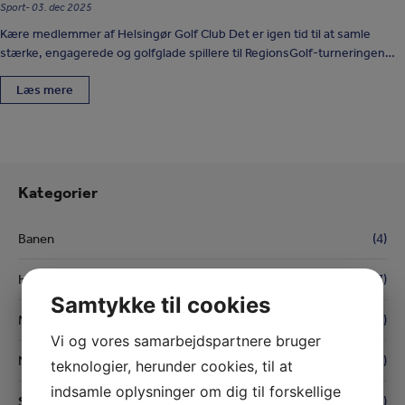
Sport
03. dec 2025
Kære medlemmer af Helsingør Golf Club Det er igen tid til at samle
stærke, engagerede og golfglade spillere til RegionsGolf-turneringen…
Læs mere
Kategorier
Banen
(4)
Holgers Drenge
(7)
Samtykke til cookies
Medlemsnyt
(16)
Vi og vores samarbejdspartnere bruger
Nyheder
(72)
teknologier, herunder cookies, til at
indsamle oplysninger om dig til forskellige
Sport
(1)