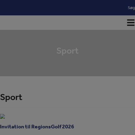
Hop
Søg
til
indholdet
Sport
Sport
Invitation til RegionsGolf 2026