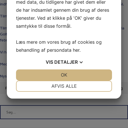
med data, du tidligere har givet dem eller
indhold og omfang, og der vil være rig mulighed for at stille spørgsmål.
de har indsamlet gennem din brug af deres
Tilmelding
tjenester. Ved at klikke på 'OK' giver du
samtykke til disse formål.
Tilmelding sker ved at sende en e-mail til
nyspiller@hgcgolf.dk
eller via
GolfBox under arrangementet
“INFO-møde nyspiller”
senest den 15.
februar.
Læs mere om vores brug af cookies og
behandling af persondata
her
.
Vi håber at se mange af jer til informationsaftenen.
VIS
DETALJER
Med venlig hilsen
JA
NEJ
OK
JA
NEJ
Nyspillerudvalget
NØDVENDIGE
PRÆFERENCER
AFVIS ALLE
Indlægsnavigation
Forrige indlæg
Næste indlæg
JA
NEJ
JA
NEJ
MARKETING
STATISTIK