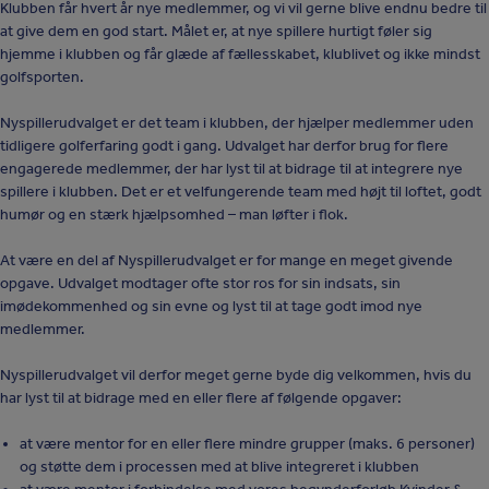
Klubben får hvert år nye medlemmer, og vi vil gerne blive endnu bedre til
at give dem en god start. Målet er, at nye spillere hurtigt føler sig
hjemme i klubben og får glæde af fællesskabet, klublivet og ikke mindst
golfsporten.
Nyspillerudvalget er det team i klubben, der hjælper medlemmer uden
tidligere golferfaring godt i gang. Udvalget har derfor brug for flere
engagerede medlemmer, der har lyst til at bidrage til at integrere nye
spillere i klubben. Det er et velfungerende team med højt til loftet, godt
humør og en stærk hjælpsomhed – man løfter i flok.
At være en del af Nyspillerudvalget er for mange en meget givende
opgave. Udvalget modtager ofte stor ros for sin indsats, sin
imødekommenhed og sin evne og lyst til at tage godt imod nye
medlemmer.
Nyspillerudvalget vil derfor meget gerne byde dig velkommen, hvis du
har lyst til at bidrage med en eller flere af følgende opgaver:
at være mentor for en eller flere mindre grupper (maks. 6 personer)
og støtte dem i processen med at blive integreret i klubben