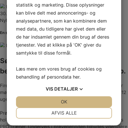
statistik og marketing. Disse oplysninger
Læs mere
kan blive delt med annoncerings- og
30. juli 2026
Nyheder
analysepartnere, som kan kombinere dem
med data, du tidligere har givet dem eller
En stor tak til vores sommerferiehjælp Mads
de har indsamlet gennem din brug af deres
tjenester. Ved at klikke på 'OK' giver du
Læs mere
samtykke til disse formål.
Søndag den 13. april startede et nyt
Læs mere om vores brug af cookies og
begynderforløb i Helsingør Golf Club.
behandling af persondata
her
.
Fire ny golfere og forhåbentligvis fremtidige medlemmer
VIS
DETALJER
mødte op til introduktion og træning, og tog hul på det 12
uger lange prøvemedlemskab.
JA
NEJ
OK
JA
NEJ
NØDVENDIGE
PRÆFERENCER
AFVIS ALLE
Prøvemedlemskabet indeholder 6 gang 1 times
holdundervisninger og to individuelle lektioner ved vores
JA
NEJ
JA
NEJ
PRO-træner. Undervejs i prøveperioden tilbydes yderligere