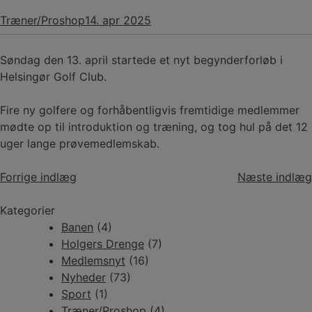
Træner/Proshop
14. apr 2025
Søndag den 13. april startede et nyt begynderforløb i
Helsingør Golf Club.
Fire ny golfere og forhåbentligvis fremtidige medlemmer
mødte op til introduktion og træning, og tog hul på det 12
uger lange prøvemedlemskab.
Indlægsnavigation
Forrige indlæg
Næste indlæg
Kategorier
Banen
(4)
Holgers Drenge
(7)
Medlemsnyt
(16)
Nyheder
(73)
Sport
(1)
Træner/Proshop
(4)