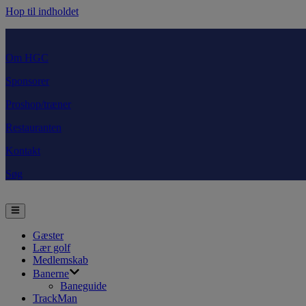
Hop til indholdet
Om HGC
Sponsorer
Proshop/træner
Restauranten
Kontakt
Søg
Gæster
Lær golf
Medlemskab
Banerne
Baneguide
TrackMan