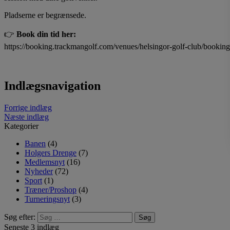
Pladserne er begrænsede.
👉
Book din tid her:
https://booking.trackmangolf.com/venues/helsingor-golf-club/booki
Indlægsnavigation
Forrige indlæg
Næste indlæg
Kategorier
Banen
(4)
Holgers Drenge
(7)
Medlemsnyt
(16)
Nyheder
(72)
Sport
(1)
Træner/Proshop
(4)
Turneringsnyt
(3)
Søg efter:
Seneste 3 indlæg