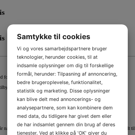
is
Samtykke til cookies
is
Vi og vores samarbejdspartnere bruger
teknologier, herunder cookies, til at
indsamle oplysninger om dig til forskellige
formål, herunder: Tilpasning af annoncering,
for at komme godt i gang og få god tid til at lære det at kende.
bedre brugeroplevelse, funktionalitet,
ilbyder vi et særligt introtilbud:
statistik og marketing. Disse oplysninger
kan blive delt med annoncerings- og
analysepartnere, som kan kombinere dem
med data, du tidligere har givet dem eller
de har indsamlet gennem din brug af deres
r naturligvis klar til at hjælpe dig godt i gang. Simulatorgolf er ideelt ti
tjenester. Ved at klikke på 'OK' giver du