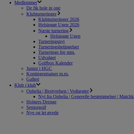
Medlemmer
De fik hole in one
Klubturneringer
Klubturneringer 2026
Helsingør Ugen 2026
Næste turnering
Helsingør Ugen
Turneringsnyt
Turneringsbetingelser
Turnerings fee mm.
Udvalget
Golfbox Kalender
Junior i HGC
Kontingentsatser m.m.
Galleri
Klub i klub
Ophelia | Bestyrelsen | Vedtægter
Nyt fra Ophelia | Generelle bestemmelser | Match
Holgers Drenge
Seniorgolf
Nye og let øvede