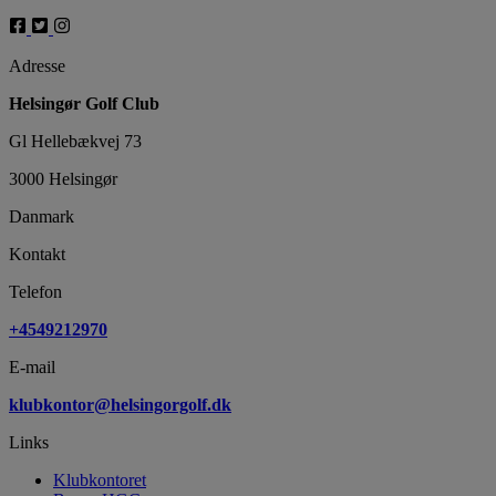
Adresse
Helsingør Golf Club
Gl Hellebækvej 73
3000 Helsingør
Danmark
Kontakt
Telefon
+4549212970
E-mail
klubkontor@helsingorgolf.dk
Links
Klubkontoret