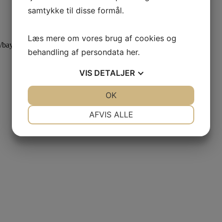
samtykke til disse formål.
Læs mere om vores brug af cookies og
ng/bayshttps://booking.trackmangolf.com/…/helsing…/booking/bays
behandling af persondata
her
.
VIS
DETALJER
JA
NEJ
OK
JA
NEJ
NØDVENDIGE
PRÆFERENCER
AFVIS ALLE
JA
NEJ
JA
NEJ
MARKETING
STATISTIK